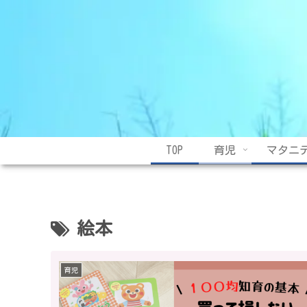
TOP
育児
マタニ
絵本
育児