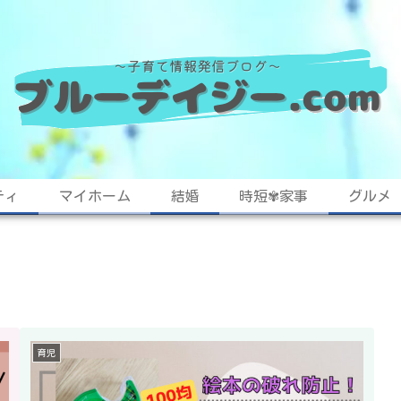
ティ
マイホーム
結婚
時短✾家事
グルメ
育児