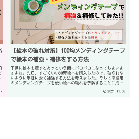
パ
【絵本の破れ対策】100均メンディングテープ
で絵本の補強・補修をする方法
円
子供に絵本を渡すとあっという間にボロボロになってしまいま
て
すよね。先日、すごくいい知育絵本を購入したので、破られな
い
いように手軽に安く補強する方法を考えました。そして修繕用
ま
のメンディングテープを使い絵本の破れを予防することに成功
したので、手順を紹介します。
27
2021.11.03