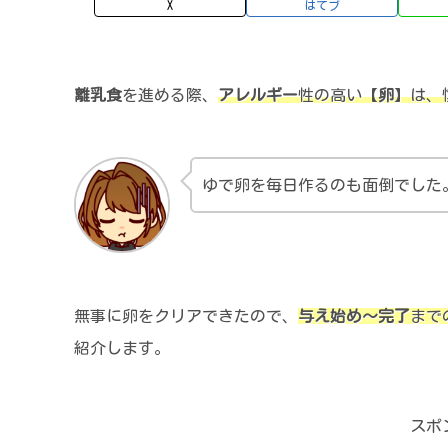
X
はてブ
離乳食
を進める際、
アレルギー
性の高い【
卵
】は、
ゆで卵を毎日作るのも面倒でした
無事に卵をクリアできたので、
与え始め～完了
まで
紹介します。
スポ