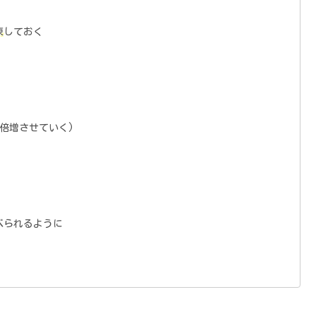
凍
しておく
倍増させていく)
べられるように