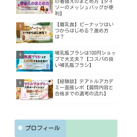
の着替えのまとめ方【ダイ
ソーのメッシュバッグが便
利】
【離乳食】ピーナッツはい
つからはじめる？進め方
は？
哺乳瓶ブラシは100円ショッ
プで大丈夫？【コスパの良
い哺乳瓶ブラシ】
【経験談】テアトルアカデ
ミー面接レポ【質問内容と
合格までの選考の流れ】
プロフィール