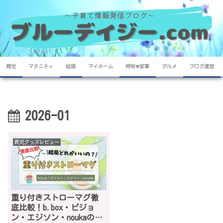
育児
マタニティ
結婚
マイホーム
時短✾家事
グルメ
ブログ運営
2026-01
育児グッズレビュー
重り付きストローマグ徹
底比較！b.box・ピジョ
ン・エジソン・noukaの違