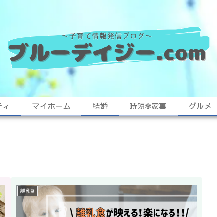
ティ
マイホーム
結婚
時短✾家事
グルメ
離乳食