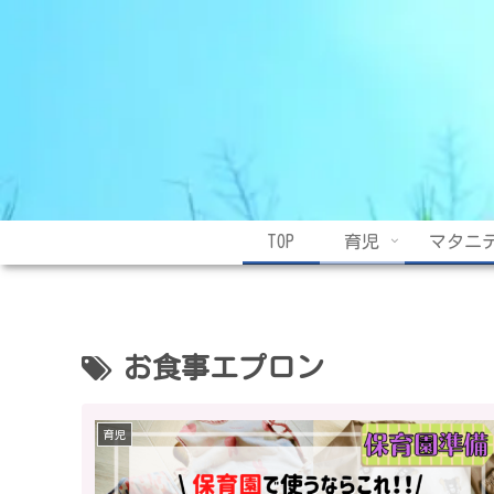
TOP
育児
マタニ
お食事エプロン
育児