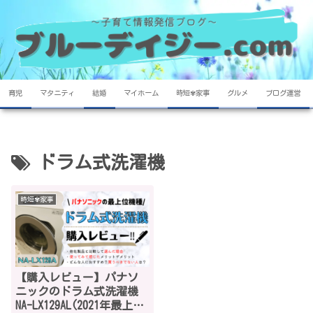
育児
マタニティ
結婚
マイホーム
時短✾家事
グルメ
ブログ運営
ドラム式洗濯機
時短✾家事
【購入レビュー】パナソ
ニックのドラム式洗濯機
NA-LX129AL(2021年最上位