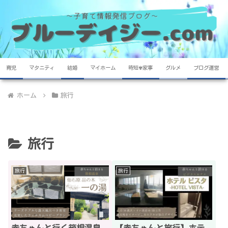
育児
マタニティ
結婚
マイホーム
時短✾家事
グルメ
ブログ運営
ホーム
旅行
旅行
旅行
旅行
赤ちゃんと行く箱根温泉
【赤ちゃんと旅行】ホテ