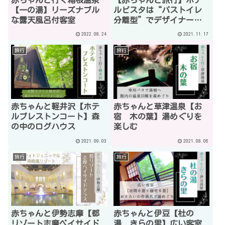
【一の湯】リーズナブル
ルビスタは“バストイレ
な露天風呂付客室
分離型”でデザイナーズ
マンションみたいなビジ
2022.08.24
2021.11.17
ネスホテル
旅行
旅行
赤ちゃんと軽井沢【ホテ
赤ちゃんと草津温泉【お
ルブレストンコート】森
宿 木の葉】湯めぐりを
の中のログハウス
楽しむ
2021.09.03
2021.08.06
旅行
旅行
赤ちゃんと伊勢志摩【都
赤ちゃんと伊豆【杜の
リゾート志摩ベイサイド
湯 きらの里】広い客室