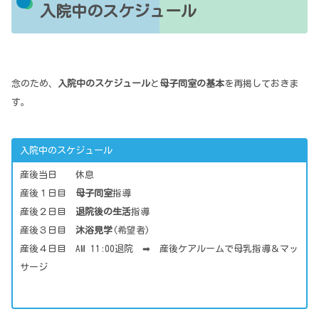
入院中のスケジュール
念のため、
入院中のスケジュール
と
母子同室の基本
を再掲しておきま
す。
入院中のスケジュール
産後当日 休息
産後１日目
母子同室
指導
産後２日目
退院後の生活
指導
産後３日目
沐浴見学
(希望者)
産後４日目 AM 11:00退院 ➡ 産後ケアルームで母乳指導＆マッ
サージ