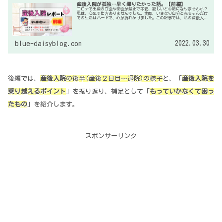
産後入院が孤独…早く帰りたかった話。【前編】
コロナで出産の立会や面会が禁止で不安、寂しいと心配になりませんか？
私は、心配で仕方ありませんでした。実際、いきなり自分と赤ちゃんだけ
での生活はハードで、心が折れかけました。この記事では、私の産後入院
の様子を詳しく紹介し、今思う、産後入院を乗り越えるポイントやあれば
よかったなというアイテムなどを紹介していきます。
2022.03.30
blue-daisyblog.com
後編では、
産後入院
の後半(産後２日目～退院)の様子
と、「
産後入院を
乗り越えるポイント
」を振り返り、補足として「
もっていかなくて困っ
たもの
」を紹介します。
スポンサーリンク