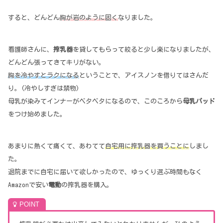
すると、どんどん
胸が岩のように固く
なりました。
看護師さんに、
搾乳器
を貸してもらって絞ると少し楽になりましたが、
どんどん張ってきてキリがない。
胸を冷やすとラクになる
ということで、アイスノンを借りてはさんだ
り。(冷やしすぎは禁物)
母乳が染みてインナーがベタベタになるので、このころから
母乳パッド
をつけ始めました。
あまりに熱くて痛くて、あわてて
自宅用に搾乳器を買うことに
しまし
た。
退院までに自宅に届いて欲しかったので、ゆっくり選ぶ時間もなく
Amazonで安い
電動
の搾乳器を購入。