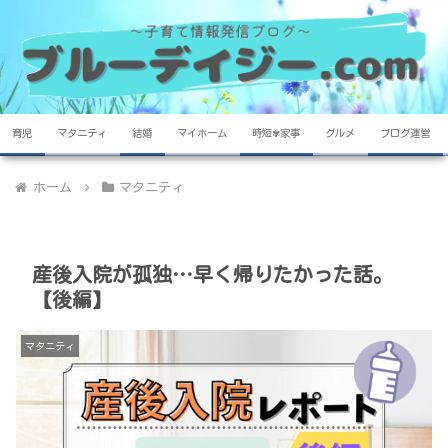
育児
マタニティ
結婚
マイホーム
時短✾家事
グルメ
ブログ運営
ホーム
マタニティ
産後入院が孤独…早く帰りたかった話。
【後編】
マタニティ