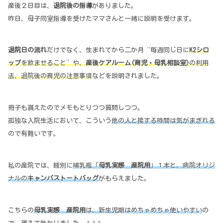
産後２日目は、
退院後の指導
がありました。
昨日、母子同室指導を受けたママさんと一緒に説明を受けます。
退院日の流れ
だけでなく、生まれてから二か月“毎週同じ日に
K2シロ
ップ
を飲ませること”や、
産後ケアルーム(育児・母乳相談室)
の利用
法、退院後の育児の注意事項
などを説明されました。
冊子も貰えたのでメモもとりつつ質問しつつ。
孤独な入院生活において、こういう
他の人と接する時間は気がまぎれる
ので有難いです。
私の産院では、餞別に
哺乳瓶「
母乳実感 産院用
」１本と、病院オリジ
ナルの
キャンバストートバッグ
がもらえました。
こちらの
母乳実感 産院用
は、新生児期はめちゃめちゃ使いやすい
の