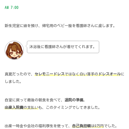
AM 7:00
新生児室に娘を預け、帰宅用のベビー服を看護師さんに渡します。
沐浴後に看護師さんが着せてくれます。
真夏だったので、
セレモニードレス
ではなく白い薄手の
ドレスオール
に
しました。
自室に戻って最後の朝食を食べて、
退院の準備
。
出産入院費
の支払い
も、このタイミングでしてきました。
出産一時金や会社の福利厚生を使って、
自己負担額
は9万円
でした。