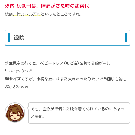
※内 5000円は、陣痛がきた時の診察代
総額、約50～55万円
といったところですね。
退院
新生児室に行くと、ベビードレス(もどき)を着てる娘が…‼
°˖✧◝(⁰▿⁰)◜✧˖°
60サイズ
ですが、小柄な娘にはまだ大きかったみたいで首回りも袖も
ぶかぶかｗｗ
でも、自分が準備した服を着てくれているのにちょっ
と感動。