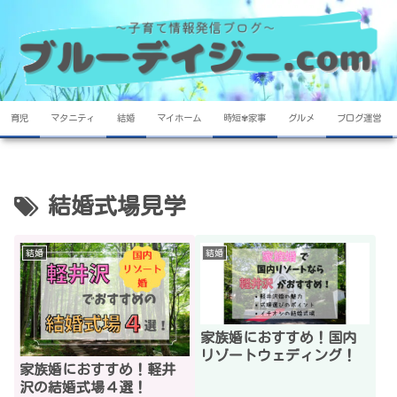
育児
マタニティ
結婚
マイホーム
時短✾家事
グルメ
ブログ運営
結婚式場見学
結婚
結婚
家族婚におすすめ！国内
リゾートウェディング！
家族婚におすすめ！軽井
沢の結婚式場４選！