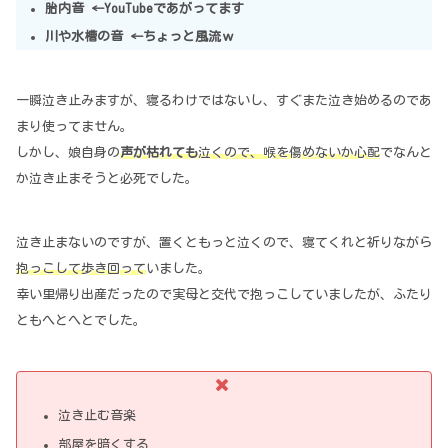
胎内音 ←YouTubeであがってます
川や水槽の音 ←ちょっと風流ｗ
一瞬泣き止みますが、寝るわけではないし、すぐまた泣き始めるのであ
まり使ってません。
しかし、娘自身の
声が枯れても
泣くので、喉を傷めないか心配
でなんと
か泣き止まそうと必死でした。
泣き止まないのですが、置くともっと泣くので、寝てくれと祈りながら
抱っこして歩き回って
いました。
幸い里帰り出産だったので実母と交代で抱っこしていましたが、ふたり
ともへとへとでした。
泣き止む音楽
部屋を暗くする