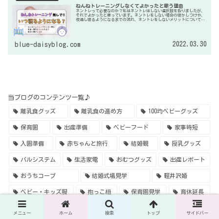
ねんねトレーニングしなくてよかったと思う理由
ネントレって必要なのか？私はネントレはしない選択肢を取りましたが、
それでよかったと思っています。ネントレをしない場合の寝かしつけや、
夜通し寝るようになるまでの流れ、ネントレをしないメリットについてま
とめてみました。
2022.03.30
blue-daisyblog.com
当ブログのコンテンツ一覧♪
離乳食グッズ
離乳食の進め方
100均ベビーグッズ
保育園
出産準備
ベビーフード
家事時短
入園準備
赤ちゃんと旅行
結婚観
授乳グッズ
パルシステム
生活家電
おむつグッズ
出産レポート
おうちコープ
結婚式場見学
軽井沢婚
ベビー・キッズ服
抱っこ紐
保育園見学
育休延長
ベビーカー
絵本
ヒップシート
寝かしつけ
メニュー
ホーム
検索
トップ
サイドバー