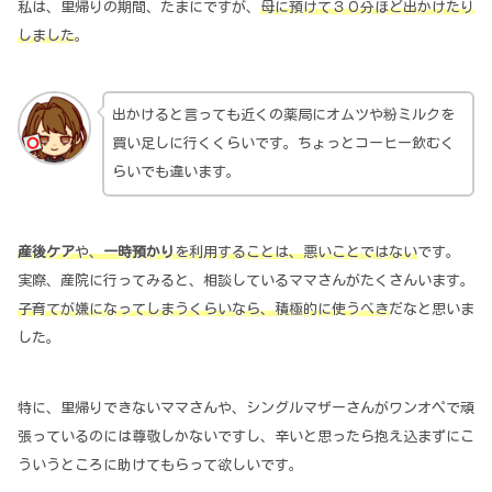
私は、里帰りの期間、たまにですが、
母に預けて３０分ほど出かけたり
しました
。
出かけると言っても近くの薬局にオムツや粉ミルクを
買い足しに行くくらいです。ちょっとコーヒー飲むく
らいでも違います。
産後ケア
や、
一時預かり
を利用することは、悪いことではない
です。
実際、産院に行ってみると、相談しているママさんがたくさんいます。
子育てが嫌になってしまうくらいなら、積極的に使うべき
だなと思いま
した。
特に、里帰りできないママさんや、シングルマザーさんがワンオペで頑
張っているのには尊敬しかないですし、辛いと思ったら抱え込まずにこ
ういうところに助けてもらって欲しいです。