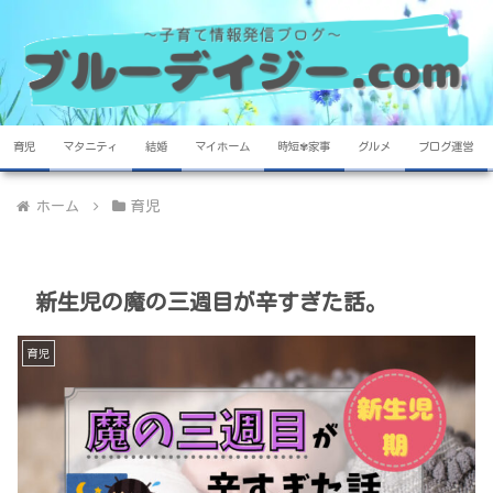
育児
マタニティ
結婚
マイホーム
時短✾家事
グルメ
ブログ運営
ホーム
育児
新生児の魔の三週目が辛すぎた話。
育児