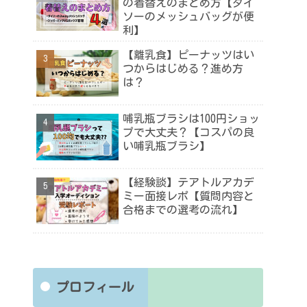
の着替えのまとめ方【ダイ
ソーのメッシュバッグが便
利】
【離乳食】ピーナッツはい
つからはじめる？進め方
は？
哺乳瓶ブラシは100円ショッ
プで大丈夫？【コスパの良
い哺乳瓶ブラシ】
【経験談】テアトルアカデ
ミー面接レポ【質問内容と
合格までの選考の流れ】
プロフィール