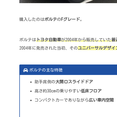
購入したのは
ポルテ
の
Fグレード
。
ポルテは
トヨタ自動車
が2004年から販売していた
普
2004年に発売された当初、その
ユニバーサルデザイ
ポルテの主な特徴
助手席側の
大開口スライドドア
高さ約30cmの乗りやすい
低床フロア
コンパクトカーでありながら
広い車内空間