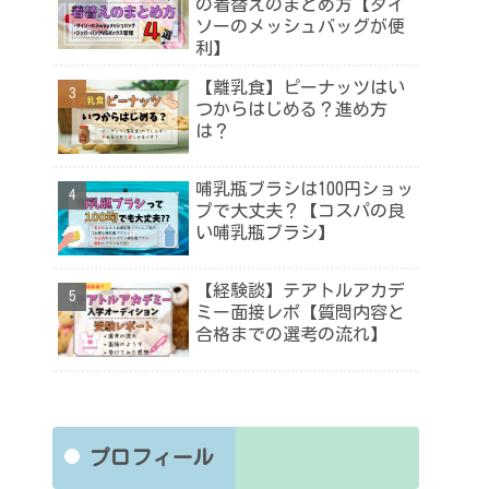
の着替えのまとめ方【ダイ
ソーのメッシュバッグが便
利】
【離乳食】ピーナッツはい
つからはじめる？進め方
は？
哺乳瓶ブラシは100円ショッ
プで大丈夫？【コスパの良
い哺乳瓶ブラシ】
【経験談】テアトルアカデ
ミー面接レポ【質問内容と
合格までの選考の流れ】
プロフィール