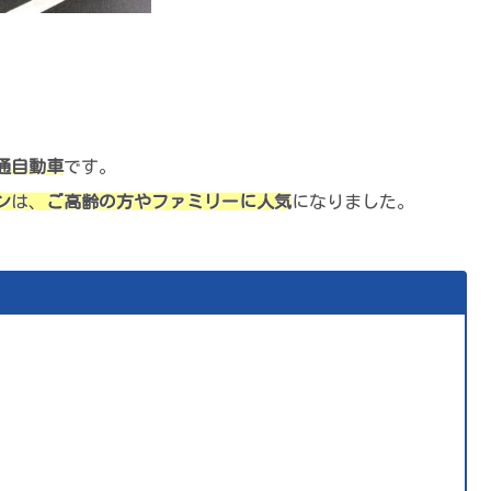
通自動車
です。
ン
は、
ご高齢の方やファミリーに人気
になりました。