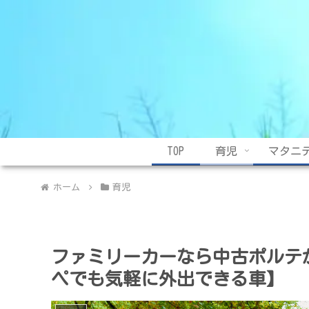
TOP
育児
マタニ
ホーム
育児
ファミリーカーなら中古ポルテが
ペでも気軽に外出できる車】