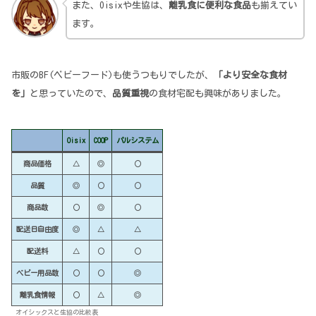
また、Oisixや生協は、
離乳食に便利な食品
も揃えてい
ます。
市販のBF(ベビーフード)も使うつもりでしたが、
「より安全な食材
を」
と思っていたので、
品質重視
の食材宅配も興味がありました。
Oisix
COOP
パルシステム
商品価格
△
◎
〇
品質
◎
〇
〇
商品数
〇
◎
〇
配送
日自由度
◎
△
△
配送料
△
〇
〇
ベビー用品数
〇
〇
◎
離乳食情報
〇
△
◎
オイシックスと生協の比較表