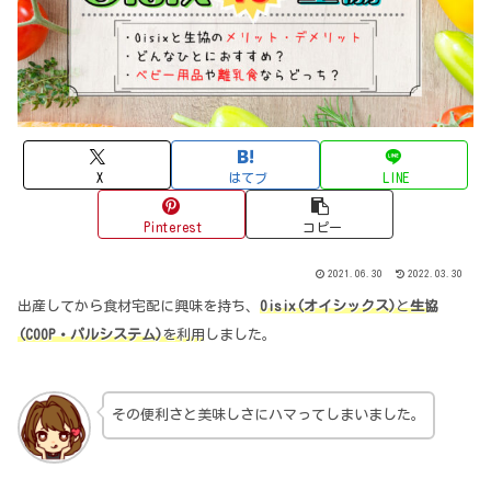
X
はてブ
LINE
Pinterest
コピー
2021.06.30
2022.03.30
出産してから食材宅配に興味を持ち、
Oisix(オイシックス)
と
生協
(COOP・パルシステム)
を利用
しました。
その便利さと美味しさにハマってしまいました。