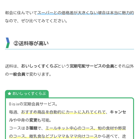
都会に住んでいて
スーパーとの価格差が大きくない場合は本当に魅力的
なので、ぜひ比べてみてください。
②送料等が高い
送料は、
おいしっくすくらぶ
という
定期宅配サービスの会員
とそれ以外
の
一般会員
で変わります。
おいしっくすくらぶ
Oisixの定期会員サービス。
毎週、
おすすめ商品を自動的にカートに入れてくれて
、
キャンセ
ル
や中身の
変更
も可能。
コースは
３種類
で、
ミールキット中心のコース、旬の食材や野菜
のコース、離乳食などプレママ＆ママ向けコース
から選べて、途