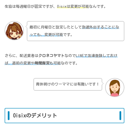
生協は毎週曜日が固定ですが、
Oisixは変更が可能
なんです。
最初に月曜日と設定したとして
急遽外出することにな
っても、変更が可能
です。
さらに、配送業者は
クロネコヤマト
なので
LINEで友達登録しておけ
ば、直前の変更や
時間指定
も可能
なのです。
育休明けのワーママには有難いです！
Oisixのデメリット