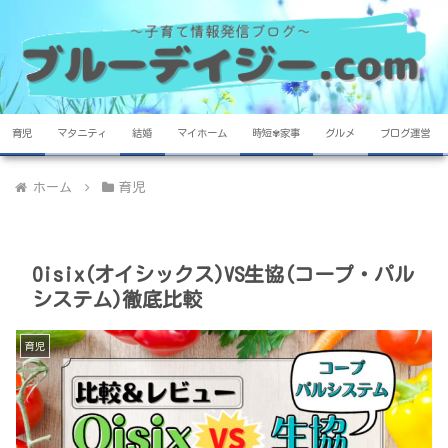
育児
マタニティ
結婚
マイホーム
時短✾家事
グルメ
ブログ運営
ホーム
育児
Oisix(オイシックス)VS生協(コープ・パル
システム)徹底比較
育児