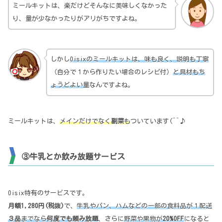
ミールキットは、楽だけどそんなに美味しくなかった
り、量が少なかったりがアリがちですよね。
しかし
Oisixのミールキットは、味も良く、説明も丁寧
（自分で１から作りたい場合のレシピ付）
と具材もち
ょうどよい量
なんですよね。
ミールキットは、
メインだけでなく
副菜
も
ついています(^^♪
③牛乳とか飲み放題サービス
Oisix特有のサービスです。
月額1,280円(税抜)
で、
牛乳やパン、ハムなどの一部の食料品が１配送
３品
までなら
何度でも頼み放題
、さらに
野菜や果物が
20%OFF
になると