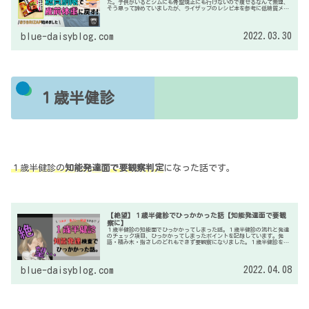
た。子供がいるとジムにも骨盤矯正にも行けないので痩せるなんて無理、
そう思って諦めていましたが、ライザップのレシピ本を参考に低糖質メニ
ューを食べることで減量に成功しました！
2022.03.30
blue-daisyblog.com
１歳半健診
１歳半健診の
知能発達面で要観察判定
になった話です。
【絶望】１歳半健診でひっかかった話【知能発達面で要観
察に】
１歳半健診の知能面でひっかかってしまった話。１歳半健診の流れと発達
のチェック項目、ひっかかってしまったポイントを記録しています。発
語・積み木・指さしのどれもできず要観察になりました。１歳半健診をひ
かえているママさんの参考になれば嬉しいです。
2022.04.08
blue-daisyblog.com