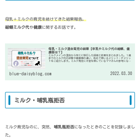
母乳＋ミルクの育児を続けてきた結果報告。
総額ミルク代
や
健康
に関するお話です。
母乳・ミルク混合育児の結果【卒乳やミルク代の総額、健
康面は？】
ミルクメインの混合から完ミに移行した経緯と結果をまとめました。１歳
までのミルク代の総額や健康面の違い、改めて感じるメリット・デメリッ
トをご紹介します。ミルク育児に不安を感じているママさんの参考になれ
ば嬉しいです。
2022.03.30
blue-daisyblog.com
ミルク・哺乳瓶拒否
ミルク育児なのに、突然、
哺乳瓶拒否
になったときのことを記録しまし
た。