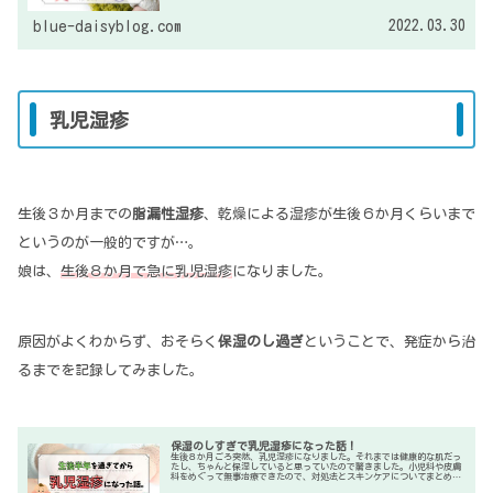
2022.03.30
blue-daisyblog.com
乳児湿疹
生後３か月までの
脂漏性湿疹
、乾燥による湿疹が生後６か月くらいまで
というのが一般的ですが…。
娘は、
生後８か月で急に乳児湿疹
になりました。
原因がよくわからず、おそらく
保湿のし過ぎ
ということで、発症から治
るまでを記録してみました。
保湿のしすぎで乳児湿疹になった話！
生後８か月ごろ突然、乳児湿疹になりました。それまでは健康的な肌だっ
たし、ちゃんと保湿していると思っていたので驚きました。小児科や皮膚
科をめぐって無事治療できたので、対処法とスキンケアについてまとめま
した。