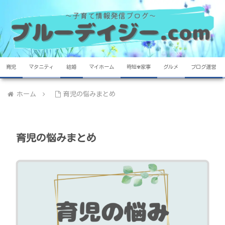
育児
マタニティ
結婚
マイホーム
時短✾家事
グルメ
ブログ運営
ホーム
育児の悩みまとめ
育児の悩みまとめ