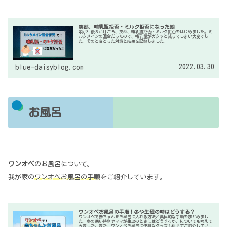
突然、哺乳瓶拒否・ミルク拒否になった娘
娘が生後３か月ごろ、突然、哺乳瓶拒否・ミルク拒否をはじめました。ミ
ルクメインの混合だったので、哺乳量がガクッと減ってしまい大変でし
た。そのときとった対策と結果を記録しました。
2022.03.30
blue-daisyblog.com
お風呂
ワンオペ
のお風呂について。
我が家の
ワンオペお風呂の手順
をご紹介しています。
ワンオペお風呂の手順！冬や生理の時はどうする？
ワンオペで赤ちゃんをお風呂に入れる方法と具体的な手順をまとめまし
た。冬の寒い時期やママが生理のときにはどうするか、についても考えて
みました。また、ワンオペお風呂に便利なグッズも併せてご紹介していま