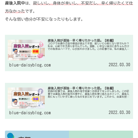
産後入院中
は、
寂しいし、身体が辛いし、不安だし、早く帰りたくて仕
方なかった
です。
そんな弱い自分が不安になったりもします。
産後入院が孤独…早く帰りたかった話。【前編】
コロナで出産の立会や面会が禁止で不安、寂しいと心配になりませんか？
私は、心配で仕方ありませんでした。実際、いきなり自分と赤ちゃんだけ
での生活はハードで、心が折れかけました。この記事では、私の産後入院
の様子を詳しく紹介し、今思う、産後入院を乗り越えるポイントやあれば
よかったなというアイテムなどを紹介していきます。
2022.03.30
blue-daisyblog.com
産後入院が孤独…早く帰りたかった話。【後編】
前回の記事では、産後入院の母子同室１日目までをレポしました。この記
事では産後入院の後半の様子と、産後入院を乗り越えるポイント、産後入
院にもっていかずに困ったものをまとめています。これから、出産を控え
る方の参考になれば嬉しいです。
2022.03.30
blue-daisyblog.com