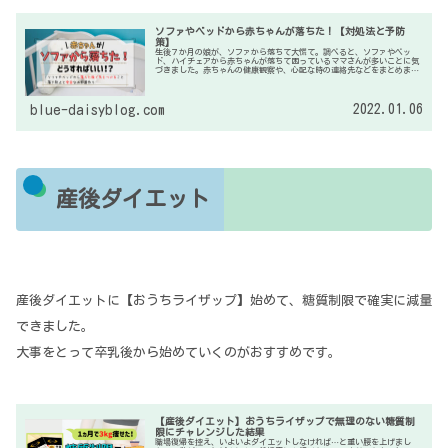
ソファやベッドから赤ちゃんが落ちた！【対処法と予防
策】
生後７か月の娘が、ソファから落ちて大慌て。調べると、ソファやベッ
ド、ハイチェアから赤ちゃんが落ちて困っているママさんが多いことに気
づきました。赤ちゃんの健康観察や、心配な時の連絡先などをまとめまし
た。また、元気で活発な赤ちゃんを守るため、安全なお部屋作りもしてい
きましょう。
2022.01.06
blue-daisyblog.com
産後ダイエット
産後ダイエットに【おうちライザップ】始めて、糖質制限で確実に減量
できました。
大事をとって卒乳後から始めていくのがおすすめです。
【産後ダイエット】おうちライザップで無理のない糖質制
限にチャレンジした結果
職場復帰を控え、いよいよダイエットしなければ…と重い腰を上げまし