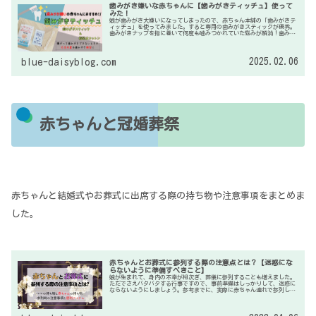
歯みがき嫌いな赤ちゃんに【歯みがきティッチュ】使って
みた！
娘が歯みがき大嫌いになってしまったので、赤ちゃん本舗の「歯みがきテ
ィッチュ」を使ってみました。すると専用の歯みがきスティックが優秀。
歯みがきナップを指に巻いて何度も噛みつかれていた悩みが解消！歯みが
き嫌いっ子のママさんには、歯みがき練習＆虫歯対策におすすめしたいで
す。
2025.02.06
blue-daisyblog.com
赤ちゃんと冠婚葬祭
赤ちゃんと結婚式やお葬式に出席する際の持ち物や注意事項をまとめま
した。
赤ちゃんとお葬式に参列する際の注意点とは？【迷惑にな
らないように準備すべきこと】
娘が生まれて、身内の不幸が相次ぎ、葬儀に参列することも増えました。
ただでさえバタバタする行事ですので、事前準備はしっかりして、迷惑に
ならないようにしましょう。参考までに、実際に赤ちゃん連れで参列し
て、必要だった持ち物や注意事項をまとめてみました。